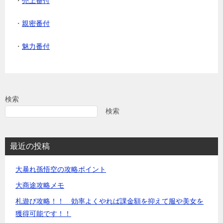
・
売上番付
・
親密番付
・
魅力番付
検索
検索
最近の投稿
大暴れ孫悟空の攻略ポイント
大商途攻略メモ
札遊び攻略！！ 効率よくやれば課金額を抑えて服や美女を
獲得可能です！！