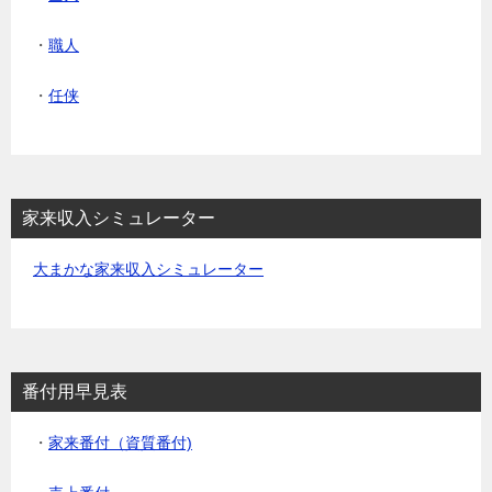
・
職人
・
任侠
家来収入シミュレーター
大まかな家来収入シミュレーター
番付用早見表
・
家来番付（資質番付)