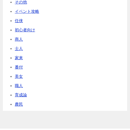
その他
イベント攻略
任侠
初心者向け
商人
士人
家来
番付
美女
職人
育成論
農民