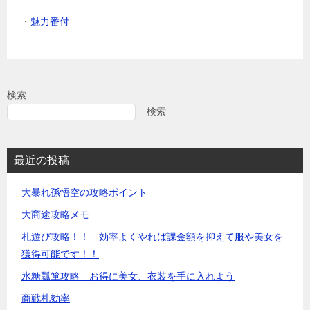
・
魅力番付
検索
検索
最近の投稿
大暴れ孫悟空の攻略ポイント
大商途攻略メモ
札遊び攻略！！ 効率よくやれば課金額を抑えて服や美女を
獲得可能です！！
氷糖瓢箪攻略 お得に美女、衣装を手に入れよう
商戦札効率