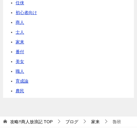
任侠
初心者向け
商人
士人
家来
番付
美女
職人
育成論
農民
攻略!!商人放浪記
TOP
ブログ
家来
魯班