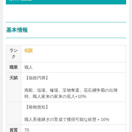
基本情報
ラン
伝説
ク
職業
職人
天賦
【福徳円満】
商船、塩場、榷場、宝物奪還、花石綱争覇の出陣
時、職人家来の家来の収入+10%
【格物致知】
職人系後継ぎの育成で獲得可能な経歴＋10%
資質
70