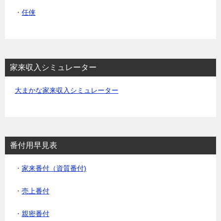
・
任侠
家来収入シミュレーター
大まかな家来収入シミュレーター
番付用早見表
・
家来番付（資質番付)
・
売上番付
・
親密番付