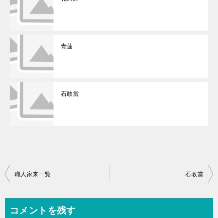
青蓮
石敢當
投
職人家来一覧
石敢當
稿
ナ
コメントを残す