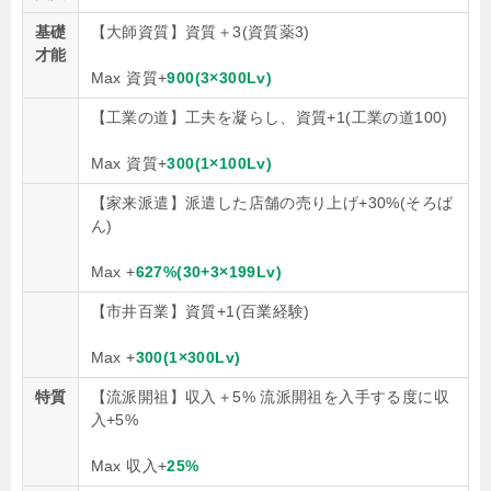
基礎
【大師資質】資質＋3(資質薬3)
才能
Max 資質+
900(3×300Lv)
【工業の道】工夫を凝らし、資質+1(工業の道100)
Max 資質+
300(1×100Lv)
【家来派遣】派遣した店舗の売り上げ+30%(そろば
ん)
Max +
627%(30+3×199Lv)
【市井百業】資質+1(百業経験)
Max +
300(1×300Lv)
特質
【流派開祖】収入＋5% 流派開祖を入手する度に収
入+5%
Max 収入+
25%