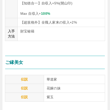
【知徳合一】自収入+5%(開山印)
Max 自収入+
100%
【超規格外】全職人家来の収入+2%
入手
財宝秘籍
方法
ご縁美女
伝説
華道家
伝説
花嫁の妹
伝説
紫玉