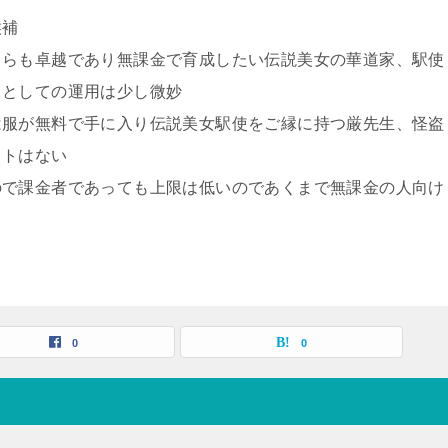
候補
ちらも卓越であり無課金で育成したい伝説美女の華道家、駅使
スとしての運用は少し微妙
は服が無料で手に入り伝説美女駅使をご縁に持つ厳先生、怪盗
ットはない
ので課金者であっても上限は低いのであくまで無課金の人向け
0
0