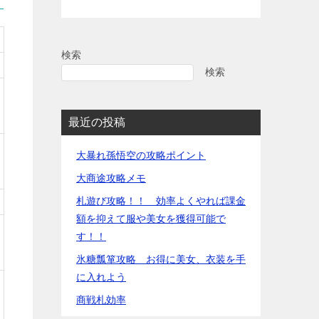
検索
検索
最近の投稿
大暴れ孫悟空の攻略ポイント
大商途攻略メモ
札遊び攻略！！ 効率よくやれば課金
額を抑えて服や美女を獲得可能で
す！！
氷糖瓢箪攻略 お得に美女、衣装を手
に入れよう
商戦札効率