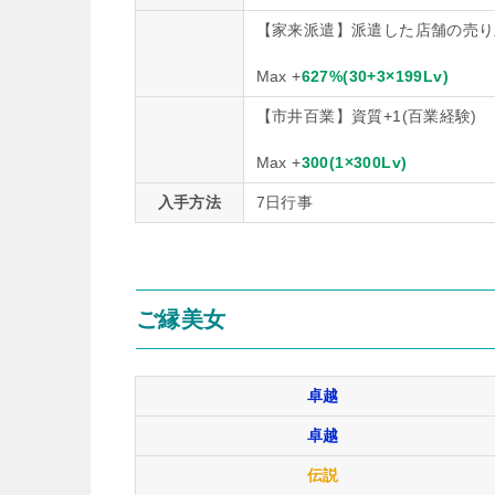
【家来派遣】派遣した店舗の売り上
Max +
627%(30+3×199Lv)
【市井百業】資質+1(百業経験)
Max +
300(1×300Lv)
入手方法
7日行事
ご縁美女
卓越
卓越
伝説