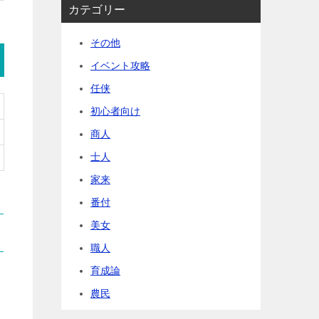
カテゴリー
その他
イベント攻略
任侠
初心者向け
商人
士人
家来
番付
美女
職人
育成論
農民