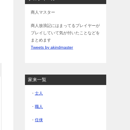
商人マスター
商人放浪記にはまってるプレイヤーが
プレイしていて気が付いたことなどを
まとめます
Tweets by akindmaster
家来一覧
・
士人
・
職人
・
任侠