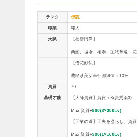
ランク
伝説
職業
職人
天賦
【福徳円満】
商船、塩場、榷場、宝物奪還、花
【借花献仏】
農民系美女奉仕御縁値＋10%
資質
70
基礎才能
【大師資質】資質＋3(資質薬3)
Max 資質+
900(3×300Lv)
【工業の道】工夫を凝らし、資質+1
Max 資質+
300(1×100Lv)