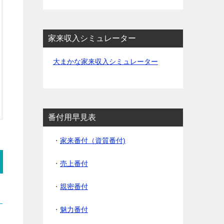
家来収入シミュレーター
大まかな家来収入シミュレーター
番付用早見表
・
家来番付（資質番付)
・
売上番付
・
親密番付
・
魅力番付