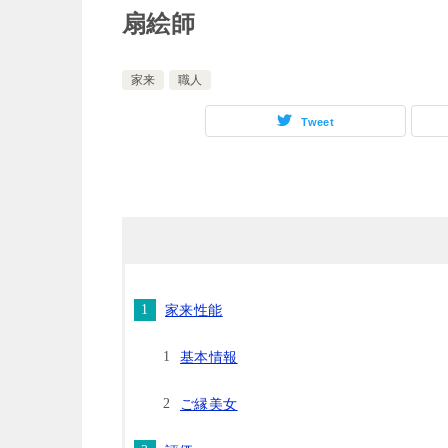
扇絵師
家来
職人
Tweet
家来性能
基本情報
ご縁美女