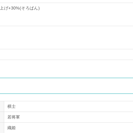
げ+30%(そろばん)
棋士
若将軍
織姫